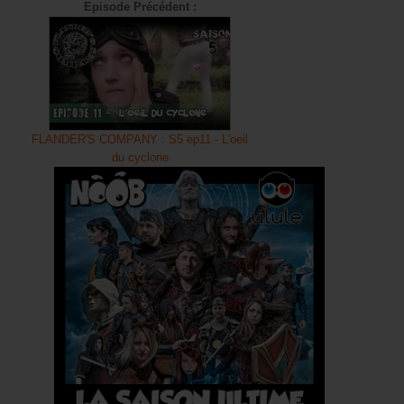
Episode Précédent :
WarpZone
Saison 0 - Arc - Project
Making Of
Bandes Annonces
L'aventure Olydri
FLANDER'S COMPANY : S5 ep11 - L'oeil
La partie pro d'Olydri
du cyclone
Voyages et événements
Coulisses de tournages
Coulisses de stream
Collaborations
Partage d'XP
Flander's Company
Saison 2
Saison 3
Saison 4