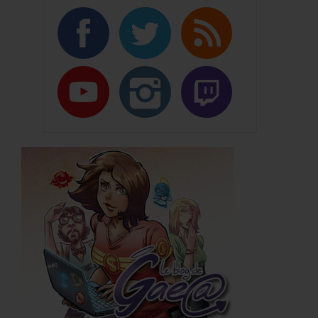
Présentation
Distribution
Romans
Noob
Néogicia
Light Novels
Noob
Noob Reroll
WarpZone
Mangas
Noob Reroll
Néogicia
Bandes Dessinées
Noob