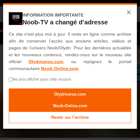
Noob-TV est désormais une archive.
×
Retrouvez le site officiel et le portail communautaire :
INFORMATION IMPORTANTE
Noob-TV a changé d’adresse
OLYDRIVERSE.COM
NOOB-ONLINE.COM
ACCUEIL
Ce site n’est plus mis à jour. Il reste en ligne comme archive
Connexion
S'enregistrer
afin de conserver l’accès aux anciens articles, vidéos et
VIDEOS
pages de l’univers Noob/Olydri. Pour les dernières actualités
Noob
et les nouveaux contenus, rendez-vous sur le nouveau site
officiel
Olydriverse.com
, ou rejoignez le portail
Saisons Intégrales
communautaire
Noob-Online.com
.
Saison 1
Ne plus afficher pour cette session
Saison 2
Saison 3
Olydriverse.com
Saison 4
Noob-Online.com
Saison 5
Rester sur l’archive
Saison 6
Saison 7
Saison 8