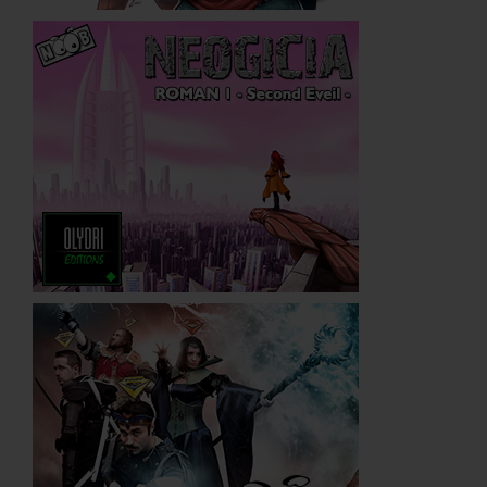
Néogicia
Blog de Gaea
WarpZone
Licences partenaires
Sentaï School
Meckaz
Flander's Company
JEUX
Jeu vidéo Noob RPG
Cartes à jouer Noob
Jeu de rôle Noob
MULTIMÉDIA
CD musiques
Noob