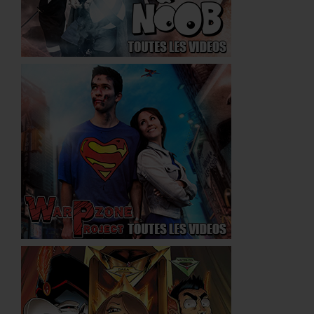
Néogicia
Warpzone
DVD & Bluray
Noob
WarpZone
UNIVERS ÉTENDU
Wiki Officiel
Chronologie Noob
Chronologie Néogicia
COMMUNAUTE
Haut Faits
Classement
COMMUNICATION
Agenda