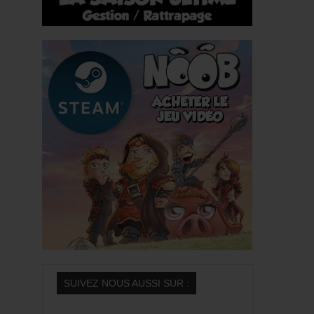
Saison 5
Bonus
Descartomanciens
One Shot
Emissions
On fait le point
Dailynoob
Funglisoft
Lost Levels
Syrial
Final Quest
Fungli-Stories
EDITION
SUIVEZ NOUS AUSSI SUR :
Olydri Editions