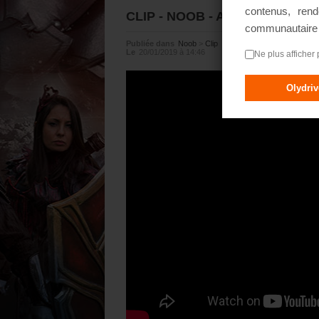
contenus, rend
CLIP - NOOB - Another Year In 
communautair
Publiée dans
Noob
>
Clip
Le
20/01/2019 à 14:46
Ne plus afficher 
Olydri