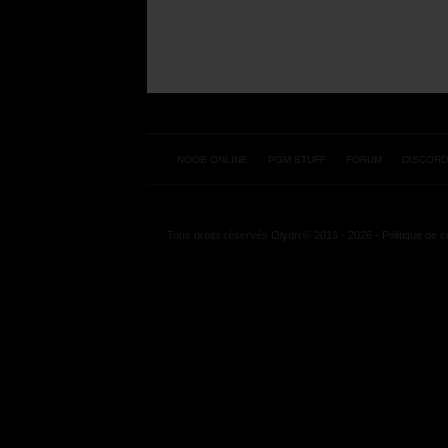
NOOB ONLINE
PGM STUFF
FORUM
DISCORD
Tous droits réservés
Olydri
© 2013 - 2026 -
Politique de co