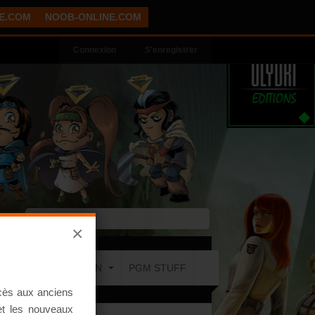
E.COM
NOOB-ONLINE.COM
Connexion
S'enregistrer
×
COMMUNICATION
PGM STUFF
ccès aux anciens
 et les nouveaux