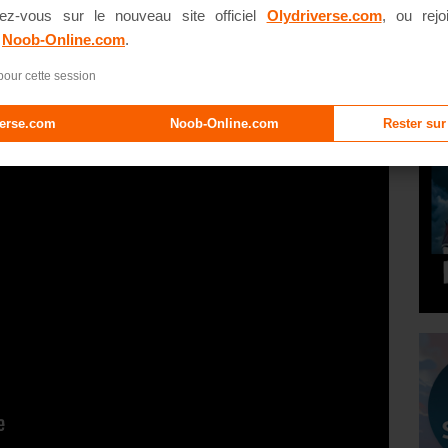
ez-vous sur le nouveau site officiel
Olydriverse.com
, ou rejo
Paradise (2018)
e
Noob-Online.com
.
pour cette session
verse.com
Noob-Online.com
Rester sur