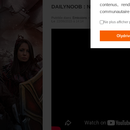
contenus, rend
DAILYNOOB : Noob rencontre De
communautair
Publiée dans
Emissions
>
Dailynoob
Le
22/06/2015 à 14:14
Ne plus afficher 
Olydri