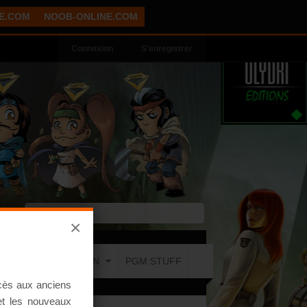
E.COM
NOOB-ONLINE.COM
Connexion
S'enregistrer
×
COMMUNICATION
PGM STUFF
ccès aux anciens
 et les nouveaux