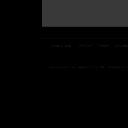
NOOB ONLINE
PGM STUFF
FORUM
DISCORD
Tous droits réservés
Olydri
© 2013 - 2026 -
Politique de co