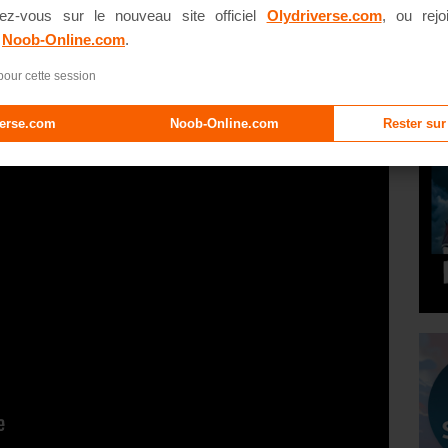
ez-vous sur le nouveau site officiel
Olydriverse.com
, ou rejo
rib & Alwett
e
Noob-Online.com
.
pour cette session
verse.com
Noob-Online.com
Rester sur