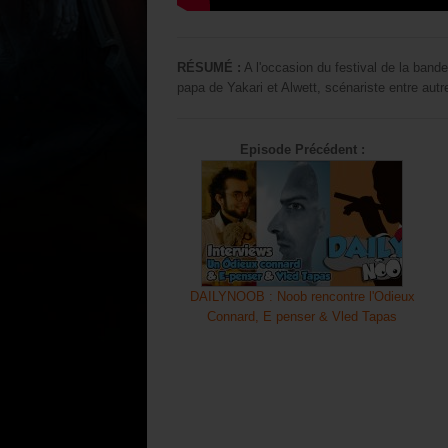
RÉSUMÉ :
A l'occasion du festival de la band
papa de Yakari et Alwett, scénariste entre aut
Episode Précédent :
DAILYNOOB : Noob rencontre l'Odieux
Connard, E penser & Vled Tapas