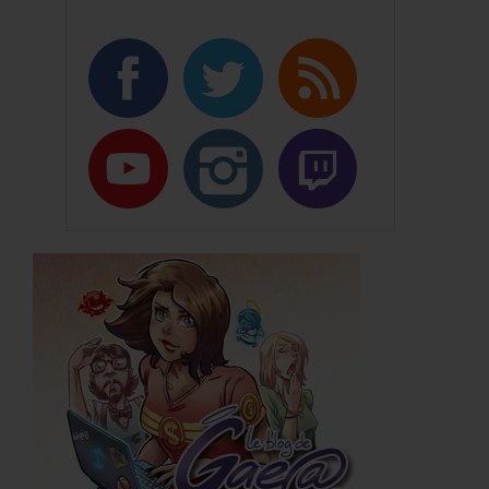
Présentation
Distribution
Romans
Noob
Néogicia
Light Novels
Noob
Noob Reroll
WarpZone
Mangas
Noob Reroll
Néogicia
Bandes Dessinées
Noob