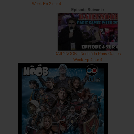
Week Ep 2 sur 4
WarpZone
Episode Suivant :
Saison 0 - Arc - Project
Making Of
Bandes Annonces
L'aventure Olydri
La partie pro d'Olydri
DAILYNOOB : Noob à la Paris Games
Voyages et événements
Week Ep 4 sur 4
Coulisses de tournages
Coulisses de stream
Collaborations
Partage d'XP
Flander's Company
Saison 2
Saison 3
Saison 4