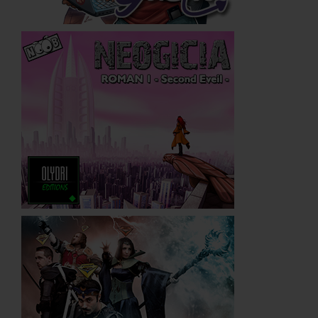
Néogicia
Blog de Gaea
WarpZone
Licences partenaires
Sentaï School
Meckaz
Flander's Company
JEUX
Jeu vidéo Noob RPG
Cartes à jouer Noob
Jeu de rôle Noob
MULTIMÉDIA
CD musiques
Noob