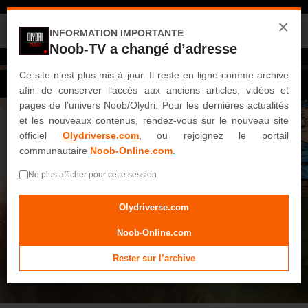
Noob-TV est désormais une archive.
×
Retrouvez le site officiel et le portail communautaire :
INFORMATION IMPORTANTE
Noob-TV a changé d’adresse
OLYDRIVERSE.COM
NOOB-ONLINE.COM
ACCUEIL
Ce site n’est plus mis à jour. Il reste en ligne comme archive
Connexion
S'enregistrer
afin de conserver l’accès aux anciens articles, vidéos et
VIDEOS
pages de l’univers Noob/Olydri. Pour les dernières actualités
Noob
et les nouveaux contenus, rendez-vous sur le nouveau site
officiel
Olydriverse.com
, ou rejoignez le portail
Saisons Intégrales
communautaire
Noob-Online.com
.
Saison 1
Ne plus afficher pour cette session
Saison 2
Saison 3
Olydriverse.com
Saison 4
Noob-Online.com
Saison 5
Rester sur l’archive
Saison 6
Saison 7
Saison 8