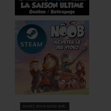
Saison 5
Bonus
Descartomanciens
One Shot
Emissions
On fait le point
Dailynoob
Funglisoft
Lost Levels
Syrial
Final Quest
Fungli-Stories
EDITION
SUIVEZ NOUS AUSSI SUR :
Olydri Editions