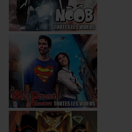
Néogicia
Warpzone
DVD & Bluray
Noob
WarpZone
UNIVERS ÉTENDU
Wiki Officiel
Chronologie Noob
Chronologie Néogicia
COMMUNAUTE
Haut Faits
Classement
COMMUNICATION
Agenda