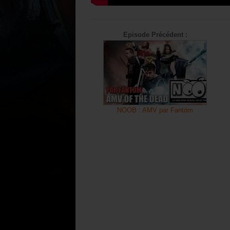
Episode Précédent :
NOOB : AMV par Fantöm