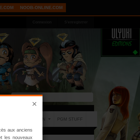
E.COM
NOOB-ONLINE.COM
Connexion
S'enregistrer
×
COMMUNICATION
PGM STUFF
ccès aux anciens
 et les nouveaux