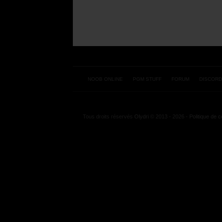
NOOB ONLINE
PGM STUFF
FORUM
DISCORD
Tous droits réservés
Olydri
© 2013 - 2026 -
Politique de co