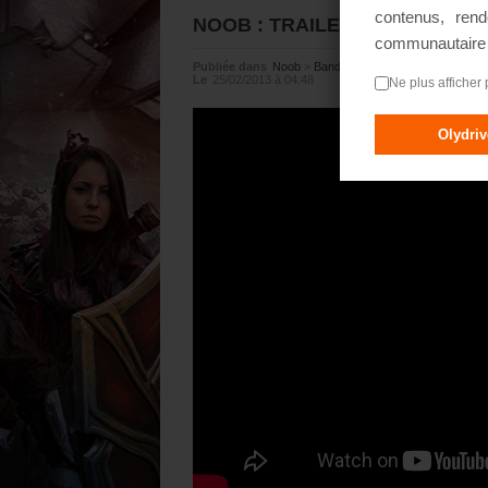
contenus, rend
NOOB : TRAILER : SAISON 5
communautair
Publiée dans
Noob
>
Bandes Annonces
Le
25/02/2013 à 04:48
Ne plus afficher 
Olydri