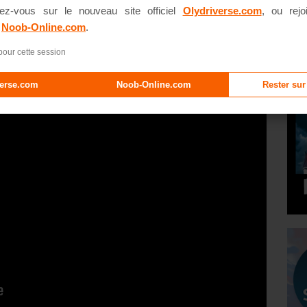
ez-vous sur le nouveau site officiel
Olydriverse.com
, ou rejo
e
Noob-Online.com
.
pour cette session
verse.com
Noob-Online.com
Rester sur