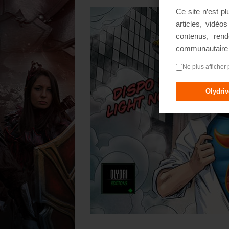
Ce site n’est p
articles, vidéo
contenus, rend
communautair
Ne plus afficher 
Olydri