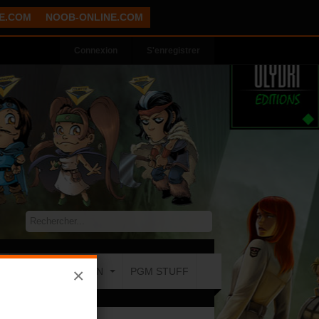
E.COM
NOOB-ONLINE.COM
Connexion
S'enregistrer
×
COMMUNICATION
PGM STUFF