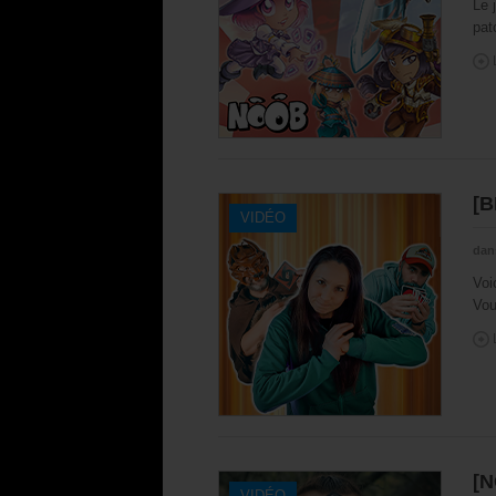
Le 
pat
[B
VIDÉO
dan
Voi
Vou
[N
VIDÉO