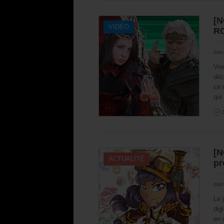
[N
VIDÉO
RO
dan
Voi
déc
ce 
qui
[N
ACTUALITÉ
p
dan
Le 
dig
en 