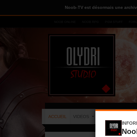
Noob-TV est désormais une archiv
NOOB ONLINE
NOOB RPG
PGM STUFF
FOR
ACCUEIL
VIDEOS
EDITION
JE
INFOR
Noo