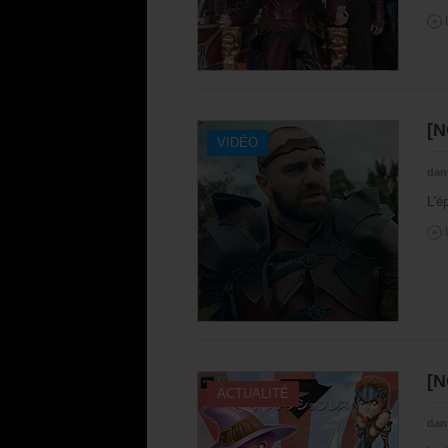
[N
VIDÉO
dan
L'é
[N
ACTUALITÉ
dan