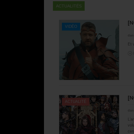
ACTUALITÉS
[N
VIDÉO
dan
Et 
[N
ACTUALITÉ
dan
L'a
vol
cen