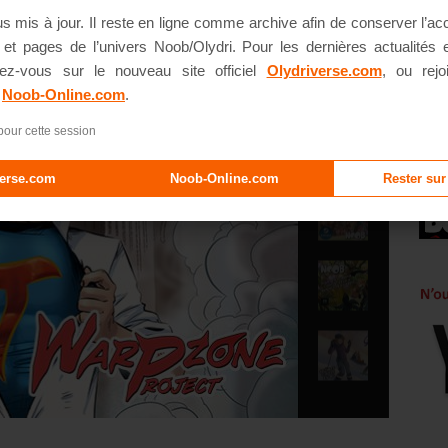
lus mis à jour. Il reste en ligne comme archive afin de conserver l’a
s et pages de l’univers Noob/Olydri. Pour les dernières actualités
ez-vous sur le nouveau site officiel
Olydriverse.com
, ou rejo
e
Noob-Online.com
.
pour cette session
verse.com
Noob-Online.com
Rester sur