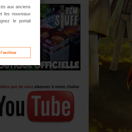
ccès aux anciens
 et les nouveaux
ignez le portail
 l’archive