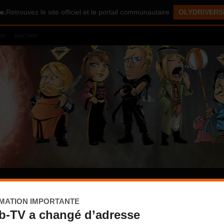
e.
Retrouvez le site officiel et le portail communautaire :
OLYDRIVERS
UM
DISCORD
UX
MULTIMÉDIA
UNIVERS ÉTENDU
COMMUNAUTE
MATION IMPORTANTE
b-TV a changé d’adresse