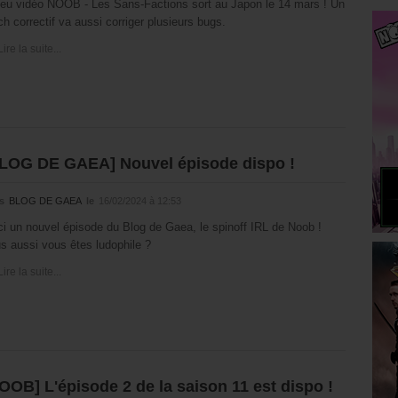
jeu vidéo NOOB - Les Sans-Factions sort au Japon le 14 mars ! Un
ch correctif va aussi corriger plusieurs bugs.
Lire la suite...
LOG DE GAEA] Nouvel épisode dispo !
s
BLOG DE GAEA
le
16/02/2024 à 12:53
ci un nouvel épisode du Blog de Gaea, le spinoff IRL de Noob !
s aussi vous êtes ludophile ?
Lire la suite...
OOB] L'épisode 2 de la saison 11 est dispo !