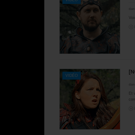
dan
Voi
[N
VIDÉO
dan
Et 
com